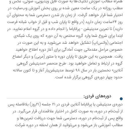
همراه مطالب آموزش تکنیک‌ها به صورت فایل‌ ویدیویی، صوتی، عکس و
مطلب روزانه در یک ساعت معین شده بر روی بخش آموزش وب‌سایت در
اختیار شما قرار خواهد گرفت. از زمان باز شدن دسترسی شما به محتوای آن
روز ۲۴ساعت زمان دارید (در واقع تا پایان شب و قبل از خواب شبانه فرصت
دارید) تا تمرین مدیتیشن - پرانایاما را انجام داده و در گروه اعلام نمایید. در
ابتدا برای شروع شما وارد گروه مختص به آن دوره که روی یک شبکه‌ی
اجتماعی (واتس‌اپ) تشکیل خواهد شد می‌شوید و به این صورت در
خصوص مراحل مقدماتی جهت آمادگی برای آغاز دوره اطلاع خواهید
یافت. همچنین به این طریق تا پایان دوره با منتور (مربی) و دیگر اعضاع
گروه در ارتباط و تعامل خواهید بود. طرح منحصر «مدیتیشن گروهی
آنلاین» نخستین بار در سال ۹۸ توسط مدیتیشن‌یار آغاز و تا کنون سالانه
حدود چهار دوره‌ی گروهی برگزار شده است.
دوره‌های فردی:
دوره‌ی مدیتیشن یا پرانایاما آنلاین فردی در ۲۱ جلسه (۲۱روز) بلافاصله پس
از ثبت‌نام در دوره، به صورت کامل در اختیار علاقمندان قرار می‌گیرد. در
واقع پس از ثبت‌نام در دوره، دسترسی شما جهت دریافت تمرین‌ها و
مطالب آموزشی باز ‌می‌شود و می‌توانید از همان لحظه در دوره شرکت